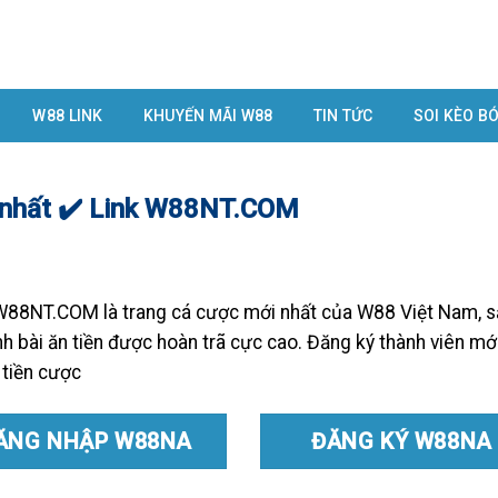
W88 LINK
KHUYẾN MÃI W88
TIN TỨC
SOI KÈO B
nhất ✔️ Link W88NT.COM
 W88NT.COM là trang cá cược mới nhất của W88 Việt Nam, s
h bài ăn tiền được hoàn trã cực cao. Đăng ký thành viên mớ
 tiền cược
ĂNG NHẬP W88NA
ĐĂNG KÝ W88NA