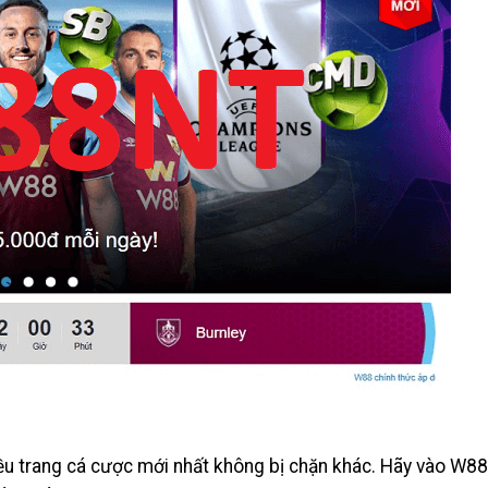
u trang cá cược mới nhất không bị chặn khác. Hãy vào W88