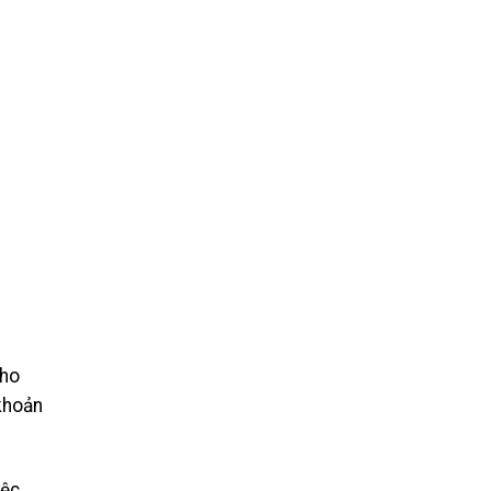
cho
 khoản
iệc