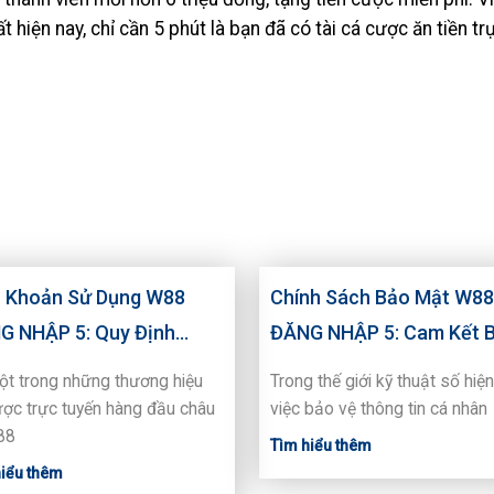
iện nay, chỉ cần 5 phút là bạn đã có tài cá cược ăn tiền tr
u Khoản Sử Dụng W88
Chính Sách Bảo Mật W8
G NHẬP 5: Quy Định
ĐĂNG NHẬP 5: Cam Kết 
ng & Cam Kết Trách
Vệ Quyền Riêng Tư Ngườ
ột trong những thương hiệu
Trong thế giới kỹ thuật số hiện
ệm Người Dùng
Dùng
ược trực tuyến hàng đầu châu
việc bảo vệ thông tin cá nhân
88
Tìm hiểu thêm
hiểu thêm