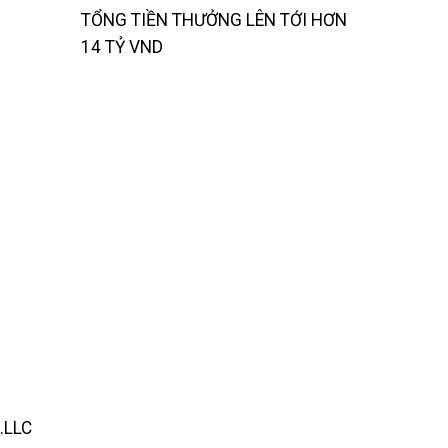
TỔNG TIỀN THƯỞNG LÊN TỚI HƠN
14 TỶ VND
.LLC