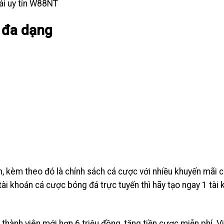
cái uy tín W88NT
 đa dạng
, kèm theo đó là chính sách cá cược với nhiều khuyến mãi 
tài khoản cá cược bóng đá trực tuyến thì hãy tạo ngay 1 tài
thành viên mới hơn 6 triệu đồng, tặng tiền cược miễn phí. V