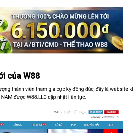
ới của W88
ợng thành viên tham gia cực kỳ đông đúc, đây là website 
ỆT NAM được W88.LLC cập nhật liên tục.