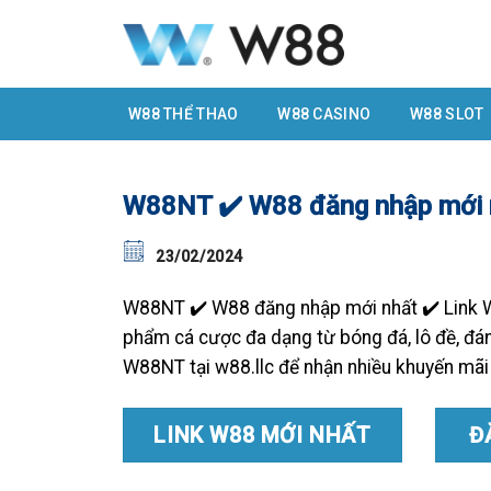
Skip
to
content
W88 THỂ THAO
W88 CASINO
W88 SLOT
W88NT ✔️ W88 đăng nhập mới 
23/02/2024
W88NT ✔️
W88 đăng nhập
mới nhất ✔️ Link
phẩm cá cược đa dạng từ bóng đá, lô đề, đán
W88NT tại w88.llc để nhận nhiều khuyến mãi
LINK W88 MỚI NHẤT
Đ