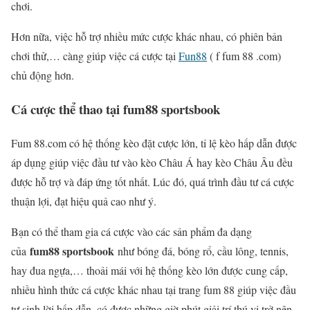
chơi.
Hơn nữa, việc hỗ trợ nhiều mức cược khác nhau, có phiên bản
chơi thử,… càng giúp việc cá cược tại
Fun88
( f fum 88 .com)
chủ động hơn.
Cá cược thể thao tại fum88 sportsbook
Fum 88.com có hệ thống kèo đặt cược lớn, tỉ lệ kèo hấp dẫn được
áp dụng giúp việc đầu tư vào kèo Châu Á hay kèo Châu Âu đều
được hỗ trợ và đáp ứng tốt nhất. Lúc đó, quá trình đầu tư cá cược
thuận lợi, đạt hiệu quả cao như ý.
Bạn có thể tham gia cá cược vào các sản phẩm đa dạng
fum88
sportsbook
của
như bóng đá, bóng rổ, cầu lông, tennis,
hay đua ngựa,… thoải mái với hệ thống kèo lớn được cung cấp,
nhiều hình thức cá cược khác nhau tại trang fum 88 giúp việc đầu
tư sinh lời hấp dẫn, có được những giờ phút giải trí thú vị trở nên