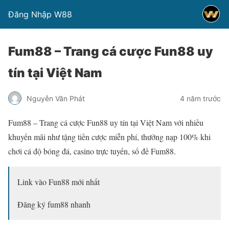
Đăng Nhập W88
Fum88 – Trang cá cược Fun88 uy
tín tại Việt Nam
Nguyễn Văn Phát
4 năm trước
Fum88 – Trang cá cược Fun88 uy tín tại Việt Nam với nhiều
khuyến mãi như tặng tiền cược miễn phí, thưởng nạp 100% khi
chơi cá độ bóng đá, casino trực tuyến, số đề Fum88.
Link vào Fun88 mới nhất
Đăng ký fum88 nhanh