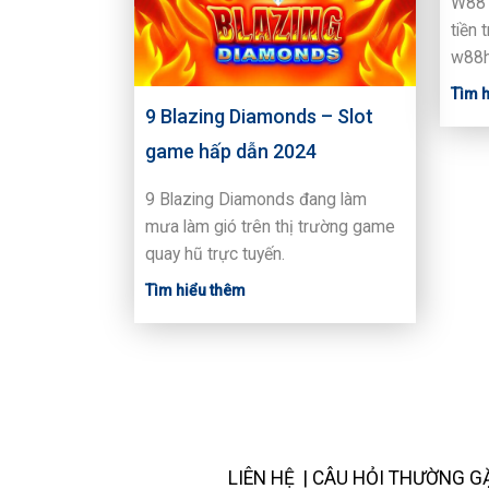
W88 
tiền 
w88h
Tìm 
9 Blazing Diamonds – Slot
game hấp dẫn 2024
9 Blazing Diamonds đang làm
mưa làm gió trên thị trường game
quay hũ trực tuyến.
Tìm hiểu thêm
LIÊN HỆ
|
CÂU HỎI THƯỜNG G