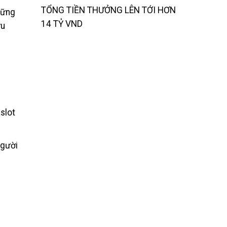
TỔNG TIỀN THƯỞNG LÊN TỚI HƠN
hững
14 TỶ VND
ưu
slot
người