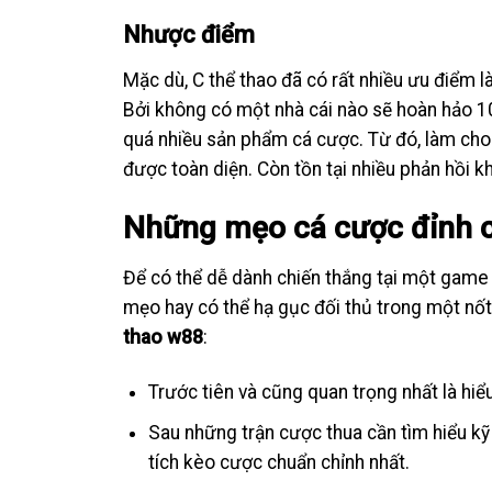
Nhược điểm
Mặc dù, C thể thao
đã có rất nhiều ưu điểm l
Bởi không có một nhà cái nào sẽ hoàn hảo 10
quá nhiều sản phẩm cá cược. Từ đó, làm cho
được toàn diện. Còn tồn tại nhiều phản hồi 
Những mẹo cá cược đỉnh c
Để có thể dễ dành chiến thắng tại một game 
mẹo hay có thể hạ gục đối thủ trong một nố
thao w88
:
Trước tiên và cũng quan trọng nhất là hiểu
Sau những trận cược thua cần tìm hiểu kỹ
tích kèo cược chuẩn chỉnh nhất.