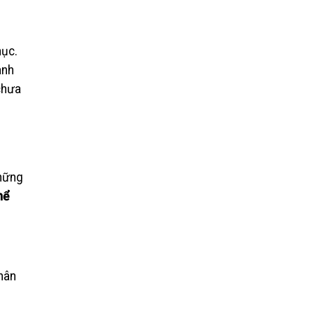
hục.
anh
chưa
những
hể
hân