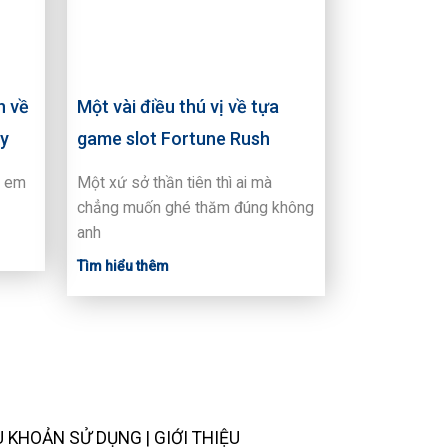
n về
Một vài điều thú vị về tựa
ày
game slot Fortune Rush
h em
Một xứ sở thần tiên thì ai mà
chẳng muốn ghé thăm đúng không
anh
Tìm hiểu thêm
U KHOẢN SỬ DỤNG
|
GIỚI THIỆU