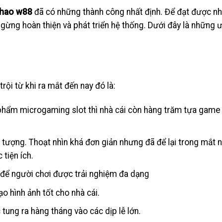
thao w88
đã có những thành công nhất định. Để đạt được n
gừng hoàn thiện và phát triển hệ thống. Dưới đây là những 
rội từ khi ra mắt đến nay đó là:
n phẩm
microgaming slot
thì nhà cái còn hàng trăm tựa game 
n tượng. Thoạt nhìn khá đơn giản nhưng đã để lại trong mắt 
 tiện ích.
 để người chơi được trải nghiệm đa dạng
o hình ảnh tốt cho nhà cái.
ung ra hàng tháng vào các dịp lễ lớn.