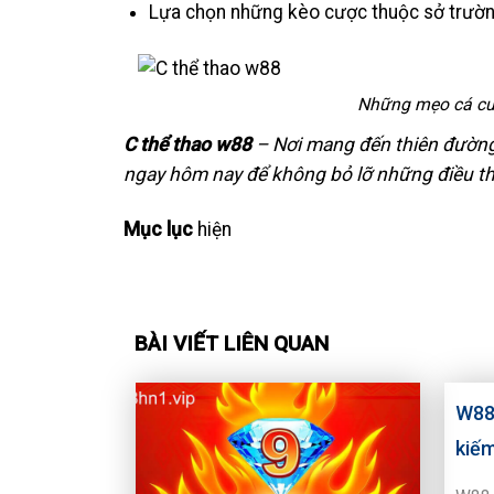
Lựa chọn những kèo cược thuộc sở trườn
Những mẹo cá cượ
C thể thao w88
– Nơi mang đến thiên đường g
ngay hôm nay để không bỏ lỡ những điều thú
Mục lục
hiện
BÀI VIẾT LIÊN QUAN
W88
kiếm