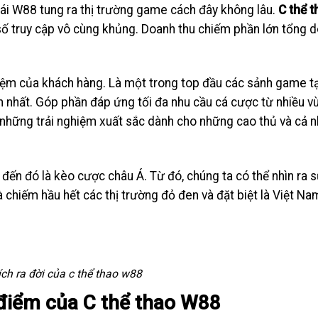
i W88 tung ra thị trường game cách đây không lâu.
C thể t
số truy cập vô cùng khủng. Doanh thu chiếm phần lớn tổng 
hiệm của khách hàng. Là một trong top đầu các sảnh game tạ
n nhất. Góp phần đáp ứng tối đa nhu cầu cá cược từ nhiều v
 những trải nghiệm xuất sắc dành cho những cao thủ và cả 
đến đó là kèo cược châu Á. Từ đó, chúng ta có thể nhìn ra 
 chiếm hầu hết các thị trường đỏ đen và đặt biệt là Việt Na
ch ra đời của c thể thao w88
điểm của C thể thao W88