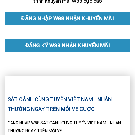
trình khuyến mãi W88 cực cao
ĐĂNG NHẬP W88 NHẬN KHUYẾN MÃI
ĐĂNG KÝ W88 NHẬN KHUYẾN MÃI
SÁT CÁNH CÙNG TUYỂN VIỆT NAM– NHẬN
THƯỜNG NGAY TRÊN MỖI VÉ CƯỢC
ĐĂNG NHẬP W88 SÁT CÁNH CÙNG TUYỂN VIỆT NAM– NHẬN
THƯỜNG NGAY TRÊN MỖI VÉ