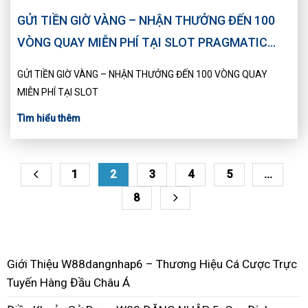
GỬI TIỀN GIỜ VÀNG – NHẬN THƯỞNG ĐẾN 100
VÒNG QUAY MIỄN PHÍ TẠI SLOT PRAGMATIC
PLAY
GỬI TIỀN GIỜ VÀNG – NHẬN THƯỞNG ĐẾN 100 VÒNG QUAY
MIỄN PHÍ TẠI SLOT
Tìm hiểu thêm
1
2
3
4
5
…
8
Giới Thiệu W88dangnhap6 – Thương Hiệu Cá Cược Trực
Tuyến Hàng Đầu Châu Á